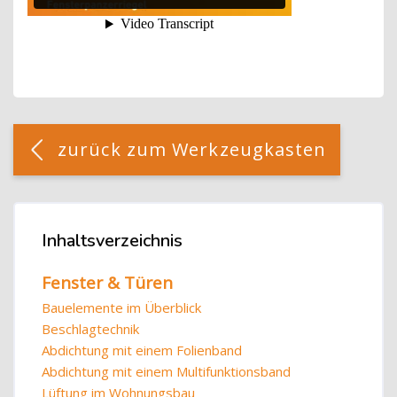
Blöcke
[Cocoon] Custom HTML überspringen
zurück zum Werkzeugkasten
Blöcke
Inhaltsverzeichnis
Inhaltsverzeichnis überspringen
Fenster & Türen
Bauelemente im Überblick
Beschlagtechnik
Abdichtung mit einem Folienband
Abdichtung mit einem Multifunktionsband
Lüftung im Wohnungsbau