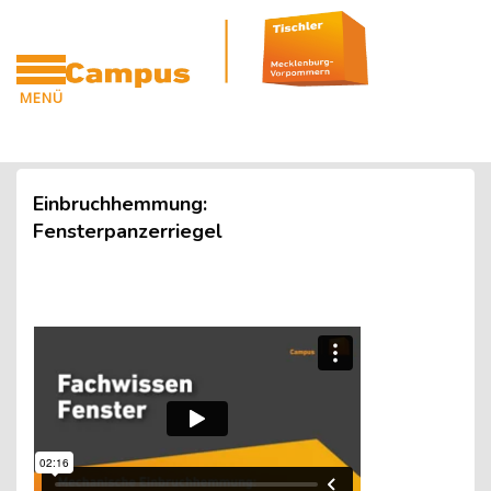
Blöcke
Zum Hauptinhalt
MENÜ
CAMPUS
Blöcke
Einbruchhemmung:
Fensterpanzerriegel