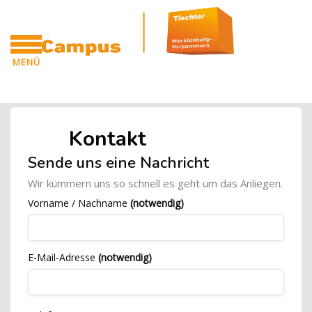
Zum Hauptinhalt
MENÜ
Blöcke
CAMPUS
Blöcke
Kontakt
Blöcke
[Cocoon] Custom HTML überspringen
Sende uns eine Nachricht
Wir kümmern uns so schnell es geht um das Anliegen.
Vorname / Nachname
(notwendig)
E-Mail-Adresse
(notwendig)