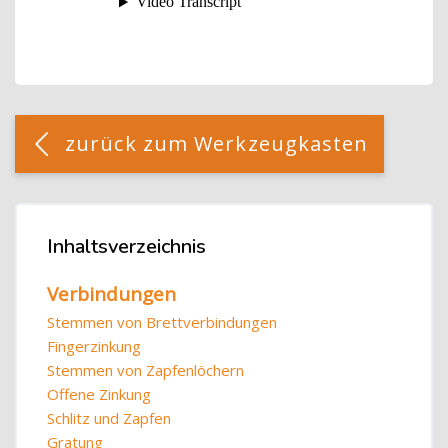
Blöcke
[Cocoon] Custom HTML überspringen
zurück zum Werkzeugkasten
Blöcke
Inhaltsverzeichnis
Inhaltsverzeichnis überspringen
Verbindungen
Stemmen von Brettverbindungen
Fingerzinkung
Stemmen von Zapfenlöchern
Offene Zinkung
Schlitz und Zapfen
Gratung