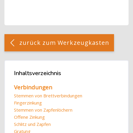
Blöcke
[Cocoon] Custom HTML überspringen
zurück zum Werkzeugkasten
Blöcke
Inhaltsverzeichnis
Inhaltsverzeichnis überspringen
Verbindungen
Stemmen von Brettverbindungen
Fingerzinkung
Stemmen von Zapfenlöchern
Offene Zinkung
Schlitz und Zapfen
Gratung