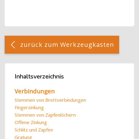
Blöcke
[Cocoon] Custom HTML überspringen
zurück zum Werkzeugkasten
Blöcke
Inhaltsverzeichnis
Inhaltsverzeichnis überspringen
Verbindungen
Stemmen von Brettverbindungen
Fingerzinkung
Stemmen von Zapfenlöchern
Offene Zinkung
Schlitz und Zapfen
Gratung