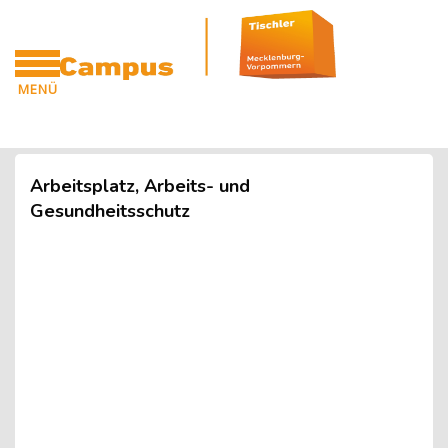
Blöcke
Zum Hauptinhalt
MENÜ
CAMPUS
Blöcke
Arbeitsplatz, Arbeits- und
Gesundheitsschutz