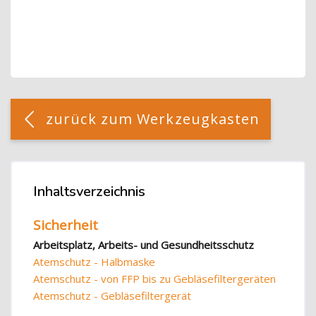
Blöcke
[Cocoon] Custom HTML überspringen
zurück zum Werkzeugkasten
Blöcke
Inhaltsverzeichnis
Inhaltsverzeichnis überspringen
Sicherheit
Arbeitsplatz, Arbeits- und Gesundheitsschutz
Atemschutz - Halbmaske
Atemschutz - von FFP bis zu Gebläsefiltergeräten
Atemschutz - Gebläsefiltergerät