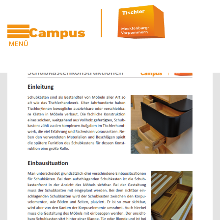
Zum Hauptinhalt
MENÜ
Blöcke
Blöcke
CAMPUS