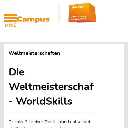
Blöcke
Zum Hauptinhalt
MENÜ
CAMPUS
Blöcke
Weltmeisterschaften
Die
Weltmeisterschaften
- WorldSkills
Tischler Schreiner Deutschland entsendet