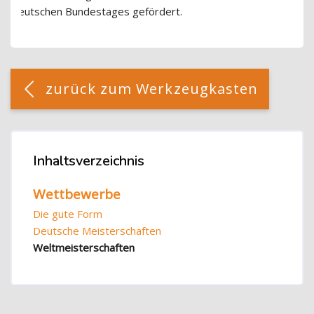
Deutschen Bundestages gefördert.
Blöcke
[Cocoon] Custom HTML überspringen
zurück zum Werkzeugkasten
Blöcke
Inhaltsverzeichnis
Inhaltsverzeichnis überspringen
Wettbewerbe
Die gute Form
Deutsche Meisterschaften
Weltmeisterschaften