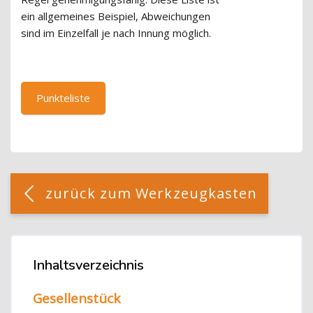
ein allgemeines Beispiel, Abweichungen
sind im Einzelfall je nach Innung möglich.
Punkteliste
Blöcke
[Cocoon] Custom HTML überspringen
zurück zum Werkzeugkasten
Blöcke
Inhaltsverzeichnis
Inhaltsverzeichnis überspringen
Gesellenstück