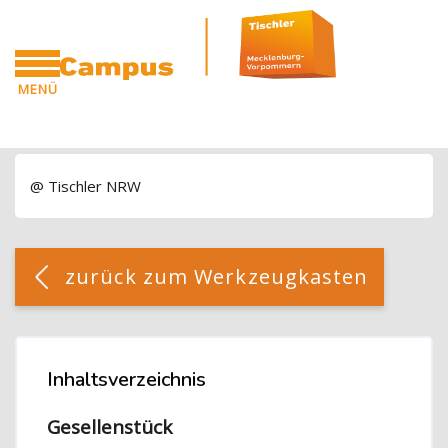
Blöcke
Zum Hauptinhalt
MENÜ
CAMPUS
Blöcke
@ Tischler NRW
Blöcke
[Cocoon] Custom HTML überspringen
zurück zum Werkzeugkasten
Blöcke
Inhaltsverzeichnis
Inhaltsverzeichnis überspringen
Gesellenstück