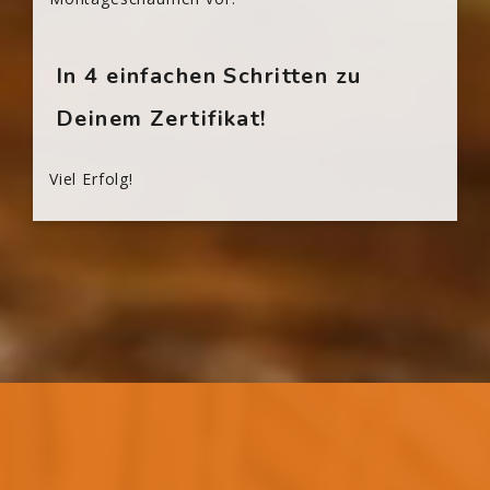
In 4 einfachen Schritten zu
Deinem Zertifikat!
Viel Erfolg!
[Cocoon] Custom HTML überspringen
Blöcke