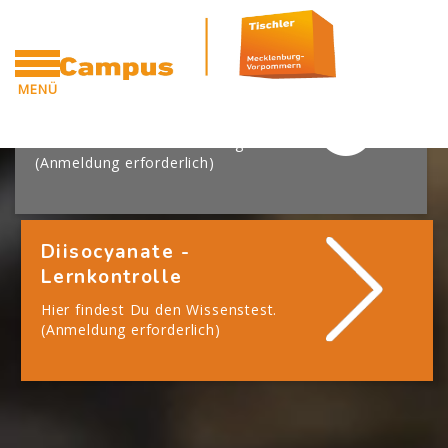
Blöcke
Zum Hauptinhalt
[Cocoon] Boxes überspringen
MENÜ
Diisocyanate - Schulung
CAMPUS
Hier findest Du das Schulungsvideo.
(Anmeldung erforderlich)
Diisocyanate -
Lernkontrolle
Hier findest Du den Wissenstest.
(Anmeldung erforderlich)
Blöcke
Blöcke