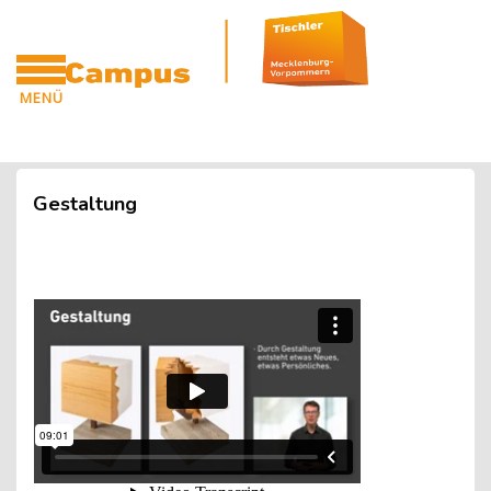
Blöcke
Zum Hauptinhalt
MENÜ
CAMPUS
Blöcke
Gestaltung