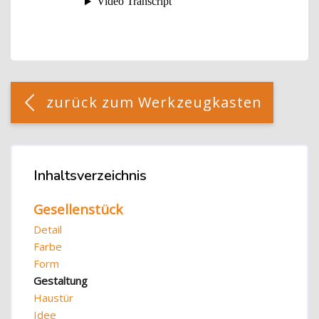
Blöcke
[Cocoon] Custom HTML überspringen
zurück zum Werkzeugkasten
Blöcke
Inhaltsverzeichnis
Inhaltsverzeichnis überspringen
Gesellenstück
Detail
Farbe
Form
Gestaltung
Haustür
Idee