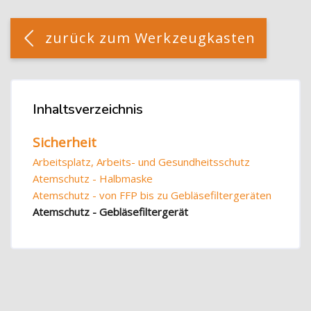
Blöcke
[Cocoon] Custom HTML überspringen
zurück zum Werkzeugkasten
Blöcke
Inhaltsverzeichnis
Inhaltsverzeichnis überspringen
Sicherheit
Arbeitsplatz, Arbeits- und Gesundheitsschutz
Atemschutz - Halbmaske
Atemschutz - von FFP bis zu Gebläsefiltergeräten
Atemschutz - Gebläsefiltergerät
Blöcke