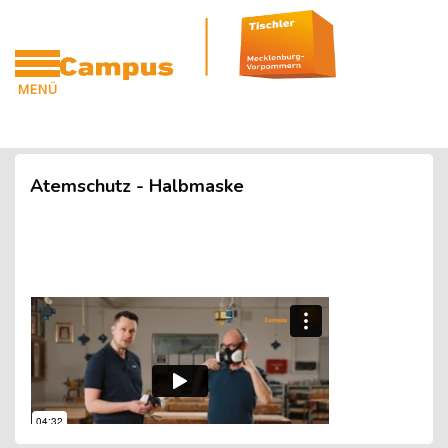
Blöcke
Zum Hauptinhalt
MENÜ
CAMPUS
Blöcke
Atemschutz - Halbmaske