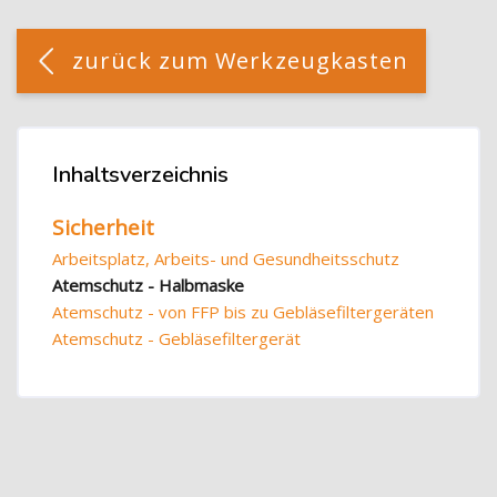
Blöcke
[Cocoon] Custom HTML überspringen
zurück zum Werkzeugkasten
Blöcke
Inhaltsverzeichnis
Inhaltsverzeichnis überspringen
Sicherheit
Arbeitsplatz, Arbeits- und Gesundheitsschutz
Atemschutz - Halbmaske
Atemschutz - von FFP bis zu Gebläsefiltergeräten
Atemschutz - Gebläsefiltergerät
Blöcke